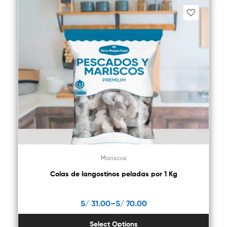
Mariscos
Colas de langostinos peladas por 1 Kg
S/
31.00
–
S/
70.00
Select Options