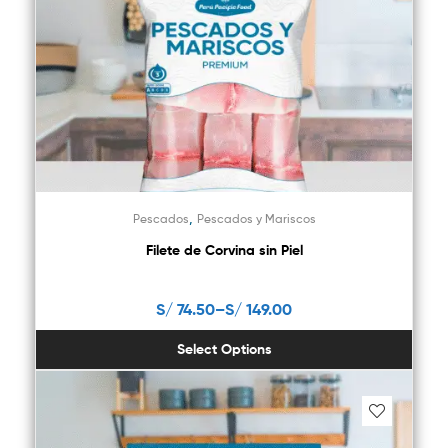
,
Pescados
Pescados y Mariscos
Filete de Corvina sin Piel
S/
74.50
–
S/
149.00
Select Options