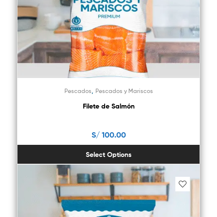
,
Pescados
Pescados y Mariscos
Filete de Salmón
S/
100.00
Select Options