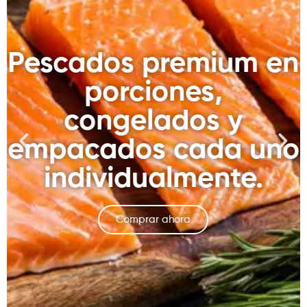
n
Nuevo empaque,
misma calidad
o
Comprar ahora