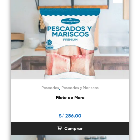
,
Pescados
Pescados y Mariscos
Filete de Mero
S/
286.00
Comprar