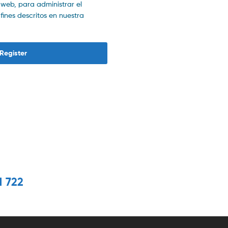
o web, para administrar el
ines descritos en nuestra
Register
1 722