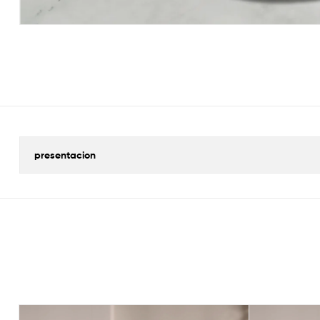
presentacion
This
This