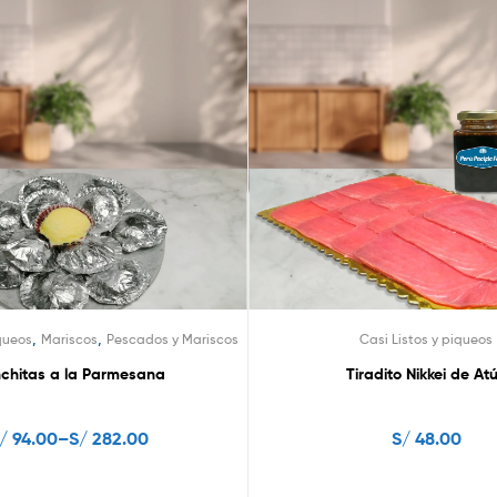
,
,
iqueos
Mariscos
Pescados y Mariscos
Casi Listos y piqueos
chitas a la Parmesana
Tiradito Nikkei de At
/
94.00
–
S/
282.00
S/
48.00