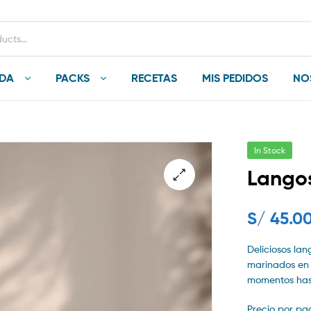
NDA
PACKS
RECETAS
MIS PEDIDOS
NO
In Stock
Langos
S/
45.0
Deliciosos la
marinados en s
momentos hast
Precio por paq