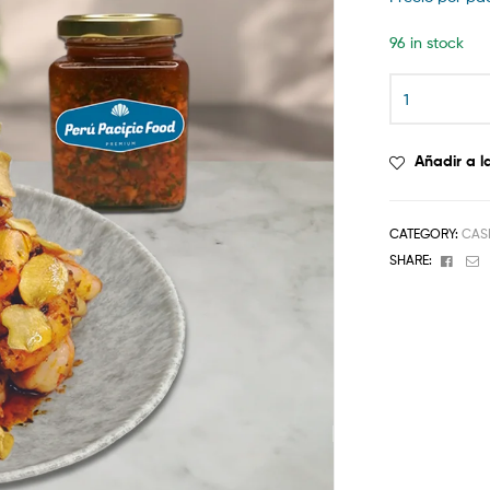
96 in stock
Langostinos
al
Ajillo
quantity
Añadir a l
CATEGORY:
CASI
Face
E
SHARE: