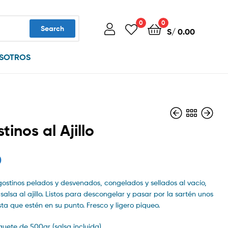
0
0
Search
S/
0.00
SOTROS
tinos al Ajillo
0
S/
S/
42.00
48.00
ngostinos pelados y desvenados, congelados y sellados al vacío,
alsa al ajillo. Listos para descongelar y pasar por la sartén unos
a que estén en su punto. Fresco y ligero piqueo.
uete de 500gr (salsa incluida).