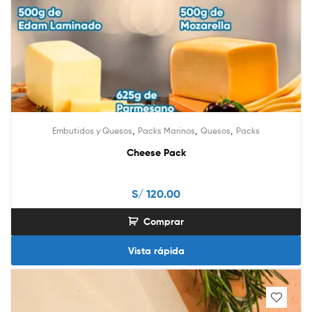
,
,
,
Embutidos y Quesos
Packs Marinos
Quesos
Packs
Cheese Pack
S/
120.00
Comprar
Vista rápida
This
product
has