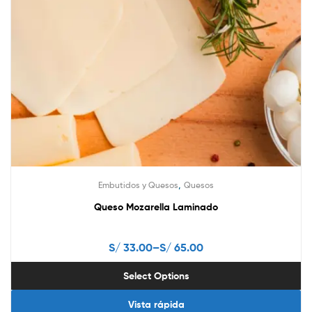
multiple
variants.
The
options
may
be
chosen
on
the
product
page
,
Embutidos y Quesos
Quesos
Queso Mozarella Laminado
S/
33.00
–
S/
65.00
Select Options
Vista rápida