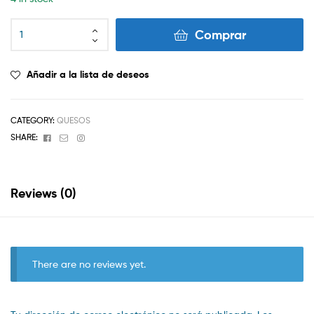
Mantequilla
Comprar
sin
Sal
quantity
Añadir a la lista de deseos
CATEGORY:
QUESOS
Facebook
Email
Instagram
SHARE:
Reviews (0)
There are no reviews yet.