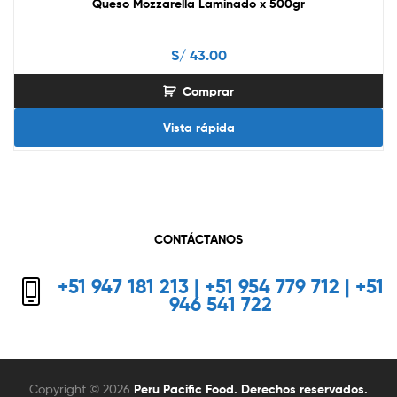
Queso Mozzarella Laminado x 500gr
S/
43.00
Comprar
Vista rápida
CONTÁCTANOS
+51 947 181 213 | +51 954 779 712 | +51
946 541 722
Copyright © 2026
Peru Pacific Food. Derechos reservados.