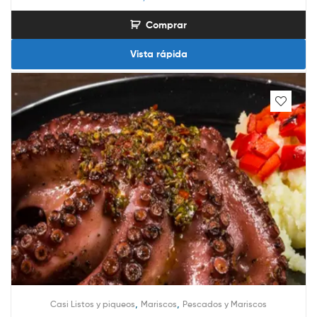
Comprar
Vista rápida
,
,
Casi Listos y piqueos
Mariscos
Pescados y Mariscos