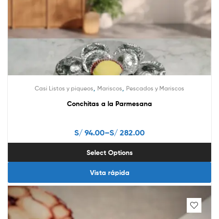
may
be
chosen
on
the
product
page
,
,
Casi Listos y piqueos
Mariscos
Pescados y Mariscos
Conchitas a la Parmesana
S/
94.00
–
S/
282.00
Select Options
Vista rápida