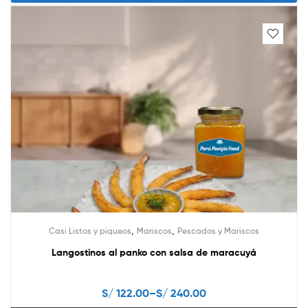
This
product
has
multiple
variants.
The
options
may
be
chosen
on
the
product
page
,
,
Casi Listos y piqueos
Mariscos
Pescados y Mariscos
Langostinos al panko con salsa de maracuyá
S/
122.00
–
S/
240.00