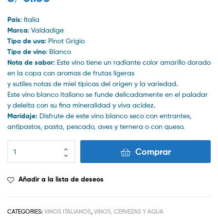
Pais
:
Italia
Marca
: Valdadige
Tipo de uva
: Pinot Grigio
Tipo de vino
:
Blanco
Nota de sabor:
Este vino tiene un radiante color amarillo dorado
en la copa con aromas de frutas ligeras
y sutiles notas de miel típicas del origen y la variedad.
Este vino blanco italiano se funde delicadamente en el paladar
y deleita con su fina mineralidad y viva acidez.
Maridaje:
Disfrute de este vino blanco seco con entrantes,
antipastos, pasta, pescado, aves y ternera o con queso.
Pinot
Comprar
Grigio
Valdadige
Sorteselle
Añadir a la lista de deseos
DOC
Santi
quantity
CATEGORIES:
VINOS ITALIANOS
,
VINOS, CERVEZAS Y AGUA