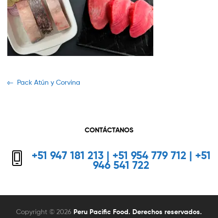
Navegación
Previous
Pack Atún y Corvina
post:
de
entradas
CONTÁCTANOS
+51 947 181 213 | +51 954 779 712 | +51
946 541 722
Copyright © 2026
Peru Pacific Food. Derechos reservados.