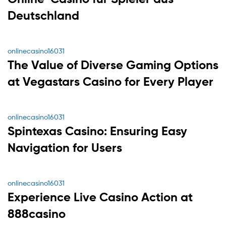
Deutschland
Categories
onlinecasino16031
The Value of Diverse Gaming Options
at Vegastars Casino for Every Player
Categories
onlinecasino16031
Spintexas Casino: Ensuring Easy
Navigation for Users
Categories
onlinecasino16031
Experience Live Casino Action at
888casino