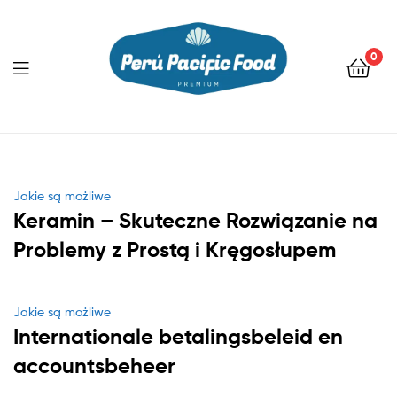
0
Menu
Categories
Jakie są możliwe
Keramin – Skuteczne Rozwiązanie na
Problemy z Prostą i Kręgosłupem
Categories
Jakie są możliwe
Internationale betalingsbeleid en
accountsbeheer