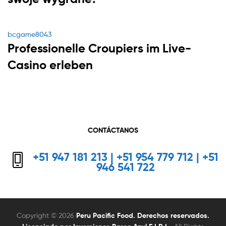
Categories
bcgame8043
Professionelle Croupiers im Live-
Casino erleben
CONTÁCTANOS
+51 947 181 213 | +51 954 779 712 | +51
946 541 722
Copyright © 2026
Peru Pacific Food. Derechos reservados.