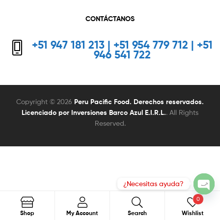
CONTÁCTANOS
+51 947 181 213 | +51 954 779 712 | +51
946 541 722
Copyright © 2026
Peru Pacific Food. Derechos reservados.
Licenciado por Inversiones Barco Azul E.I.R.L.
. All Rights
Reserved.
0
Search
Search
Shop
My Account
Search
Wishlist
for: