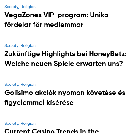
Categories
Society, Religion
VegaZones VIP-program: Unika
fördelar för medlemmar
Categories
Society, Religion
Zukünftige Highlights bei HoneyBetz:
Welche neuen Spiele erwarten uns?
Categories
Society, Religion
Golisimo akciók nyomon követése és
figyelemmel kísérése
Categories
Society, Religion
Current Casino Trends in the