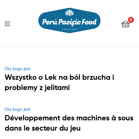
0
Menu
Categories
Dla kogo jest
Wszystko o Lek na ból brzucha i
problemy z jelitami
Categories
Dla kogo jest
Développement des machines à sous
dans le secteur du jeu