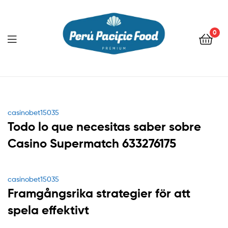
0
Menu
Categories
casinobet15035
Todo lo que necesitas saber sobre
Casino Supermatch 633276175
Categories
casinobet15035
Framgångsrika strategier för att
spela effektivt