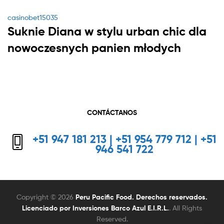
Categories
casinobet15035
Suknie Diana w stylu urban chic dla
nowoczesnych panien młodych
CONTÁCTANOS
+51 947 181 213 | +51 954 779 712 | +51
946 541 722
Copyright © 2026
Peru Pacific Food. Derechos reservados.
Licenciado por Inversiones Barco Azul E.I.R.L.
. All Rights
Reserved.