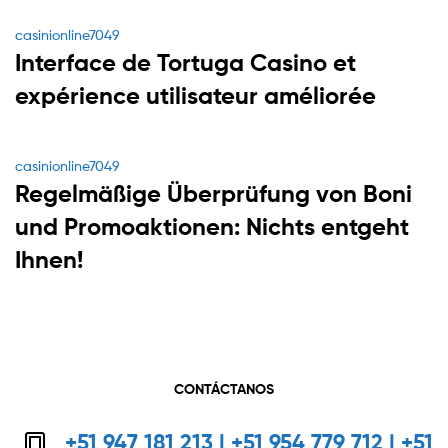
Categories
casinionline7049
Interface de Tortuga Casino et
expérience utilisateur améliorée
Categories
casinionline7049
Regelmäßige Überprüfung von Boni
und Promoaktionen: Nichts entgeht
Ihnen!
CONTÁCTANOS
+51 947 181 213 | +51 954 779 712 | +51