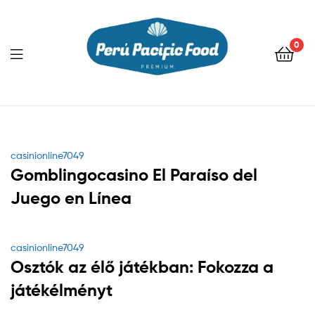
0
Menu
Categories
casinionline7049
Gomblingocasino El Paraíso del
Juego en Línea
Categories
casinionline7049
Osztók az élő játékban: Fokozza a
játékélményt