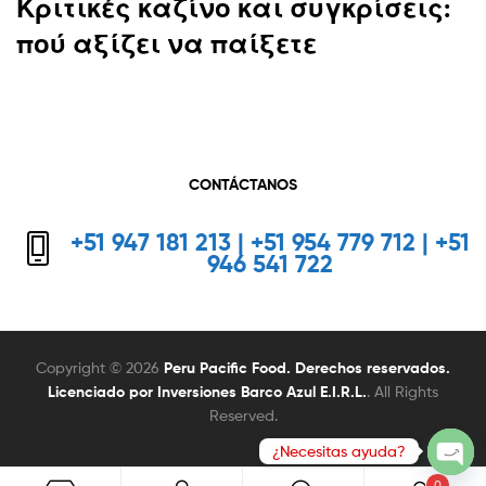
Κριτικές καζίνο και συγκρίσεις:
πού αξίζει να παίξετε
CONTÁCTANOS
+51 947 181 213 | +51 954 779 712 | +51
946 541 722
Copyright © 2026
Peru Pacific Food. Derechos reservados.
Licenciado por Inversiones Barco Azul E.I.R.L.
. All Rights
Reserved.
0