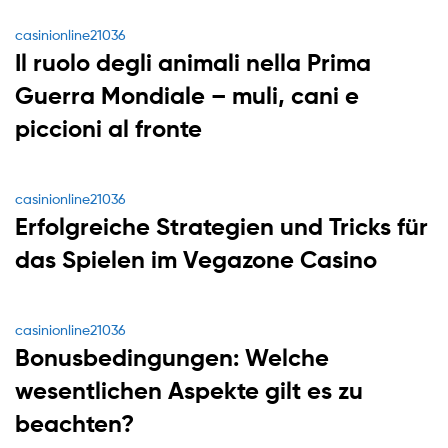
Categories
casinionline21036
Il ruolo degli animali nella Prima
Guerra Mondiale – muli, cani e
piccioni al fronte
Categories
casinionline21036
Erfolgreiche Strategien und Tricks für
das Spielen im Vegazone Casino
Categories
casinionline21036
Bonusbedingungen: Welche
wesentlichen Aspekte gilt es zu
beachten?