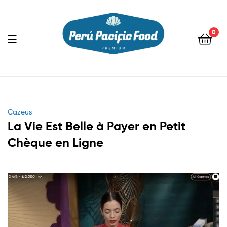
0
Menu
Categories
Cazeus
La Vie Est Belle à Payer en Petit
Chèque en Ligne