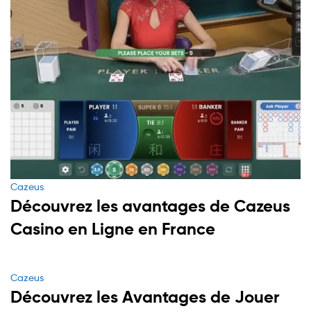
Categories
Cazeus
Découvrez les avantages de Cazeus
Casino en Ligne en France
Categories
Cazeus
Découvrez les Avantages de Jouer