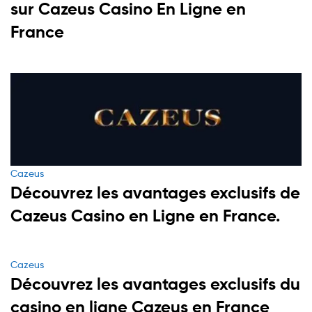
sur Cazeus Casino En Ligne en
France
Categories
Cazeus
Découvrez les avantages exclusifs de
Cazeus Casino en Ligne en France.
Categories
Cazeus
Découvrez les avantages exclusifs du
casino en ligne Cazeus en France