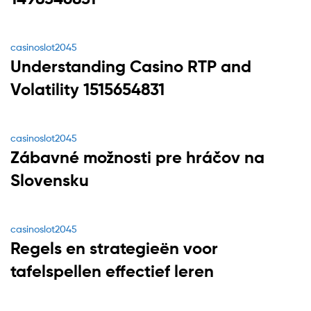
Categories
casinoslot2045
Understanding Casino RTP and
Volatility 1515654831
Categories
casinoslot2045
Zábavné možnosti pre hráčov na
Slovensku
Categories
casinoslot2045
Regels en strategieën voor
tafelspellen effectief leren