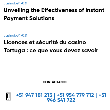
Categories
casinobet17031
Unveiling the Effectiveness of Instant
Payment Solutions
Categories
casinobet17031
Licences et sécurité du casino
Tortuga : ce que vous devez savoir
CONTÁCTANOS
+51 947 181 213 | +51 954 779 712 | +51
946 541 722