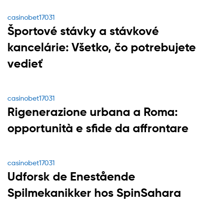
Categories
casinobet17031
Športové stávky a stávkové
kancelárie: Všetko, čo potrebujete
vedieť
Categories
casinobet17031
Rigenerazione urbana a Roma:
opportunità e sfide da affrontare
Categories
casinobet17031
Udforsk de Enestående
Spilmekanikker hos SpinSahara