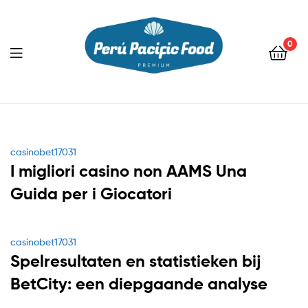
0
Menu
Categories
casinobet17031
I migliori casino non AAMS Una
Guida per i Giocatori
Categories
casinobet17031
Spelresultaten en statistieken bij
BetCity: een diepgaande analyse