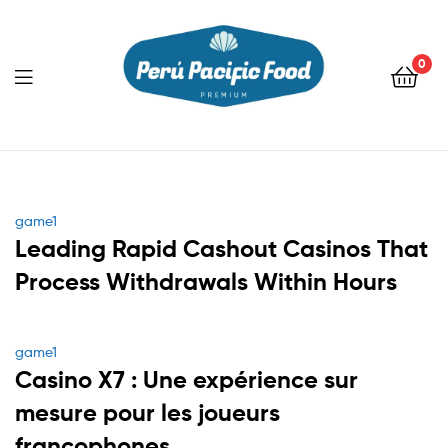
0
Menu
Categories
game1
Leading Rapid Cashout Casinos That
Process Withdrawals Within Hours
Categories
game1
Casino X7 : Une expérience sur
mesure pour les joueurs
francophones