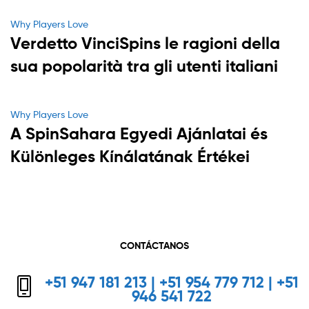
Categories
Why Players Love
Verdetto VinciSpins le ragioni della
sua popolarità tra gli utenti italiani
Categories
Why Players Love
A SpinSahara Egyedi Ajánlatai és
Különleges Kínálatának Értékei
CONTÁCTANOS
+51 947 181 213 | +51 954 779 712 | +51
946 541 722