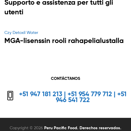
Supporto e assistenza per tutti gli
utenti
Categories
Czy Detoxil Water
MGA-lisenssin rooli rahapelialustalla
CONTÁCTANOS
+51 947 181 213 | +51 954 779 712 | +51
946 541 722
Copyright © 2026
Peru Pacific Food. Derechos reservados.