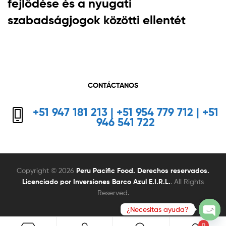
fejlődése és a nyugati
szabadságjogok közötti ellentét
CONTÁCTANOS
+51 947 181 213 | +51 954 779 712 | +51
946 541 722
Copyright © 2026
Peru Pacific Food. Derechos reservados.
Licenciado por Inversiones Barco Azul E.I.R.L.
. All Rights
Reserved.
0