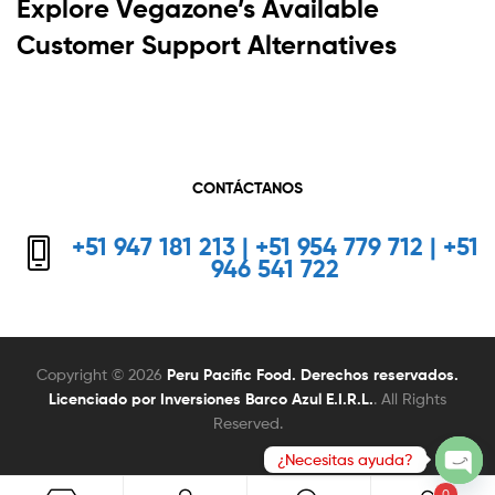
Explore Vegazone’s Available
Customer Support Alternatives
CONTÁCTANOS
+51 947 181 213 | +51 954 779 712 | +51
946 541 722
Copyright © 2026
Peru Pacific Food. Derechos reservados.
Licenciado por Inversiones Barco Azul E.I.R.L.
. All Rights
Reserved.
0