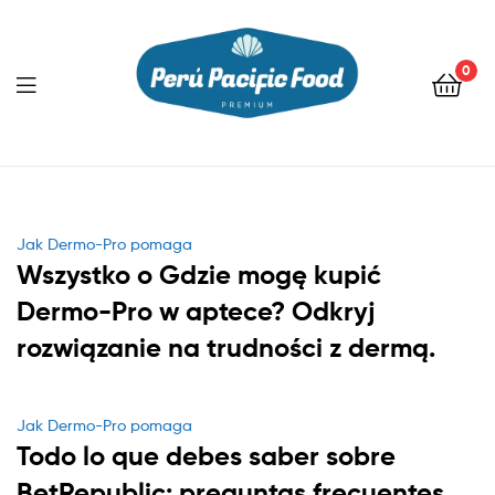
0
Menu
Categories
Jak Dermo-Pro pomaga
Wszystko o Gdzie mogę kupić
Dermo-Pro w aptece? Odkryj
rozwiązanie na trudności z dermą.
Categories
Jak Dermo-Pro pomaga
Todo lo que debes saber sobre
BetRepublic: preguntas frecuentes