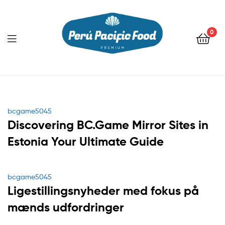
0
Menu
Categories
bcgame5045
Discovering BC.Game Mirror Sites in
Estonia Your Ultimate Guide
Categories
bcgame5045
Ligestillingsnyheder med fokus på
mænds udfordringer