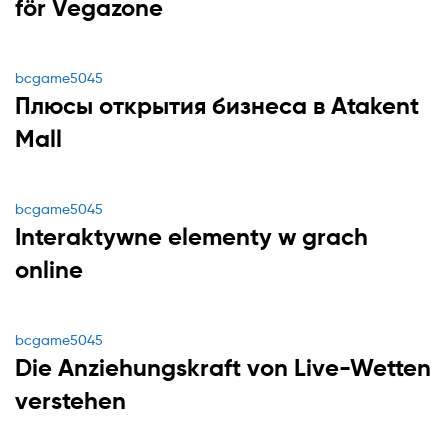
för Vegazone
Categories
bcgame5045
Плюсы открытия бизнеса в Atakent
Mall
Categories
bcgame5045
Interaktywne elementy w grach
online
Categories
bcgame5045
Die Anziehungskraft von Live-Wetten
verstehen