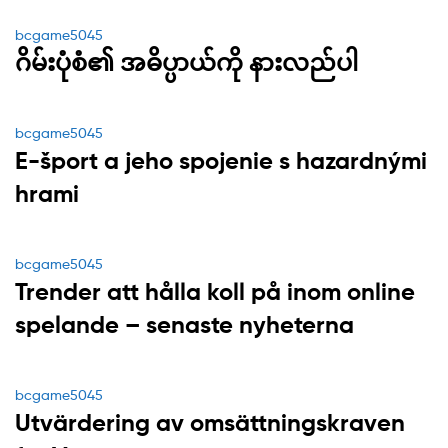
Categories
bcgame5045
ဂိမ်းပုံစံ၏ အဓိပ္ပာယ်ကို နားလည်ပါ
Categories
bcgame5045
E-šport a jeho spojenie s hazardnými
hrami
Categories
bcgame5045
Trender att hålla koll på inom online
spelande – senaste nyheterna
Categories
bcgame5045
Utvärdering av omsättningskraven