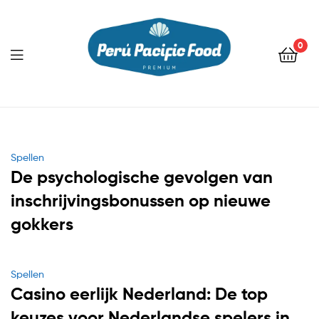
0
Menu
Categories
Spellen
De psychologische gevolgen van
inschrijvingsbonussen op nieuwe
gokkers
Categories
Spellen
Casino eerlijk Nederland: De top
keuzes voor Nederlandse spelers in