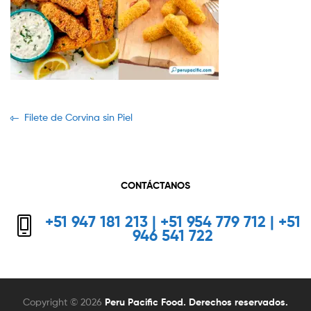
Navegación
Previous
Filete de Corvina sin Piel
post:
de
entradas
CONTÁCTANOS
+51 947 181 213 | +51 954 779 712 | +51
946 541 722
Copyright © 2026
Peru Pacific Food. Derechos reservados.