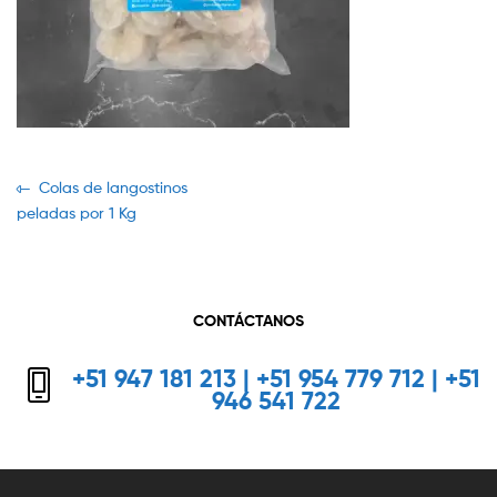
Navegación
Previous
Colas de langostinos
post:
peladas por 1 Kg
de
entradas
CONTÁCTANOS
+51 947 181 213 | +51 954 779 712 | +51
946 541 722