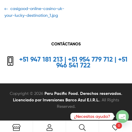
Navegación
Previous
casigood-online-casino-uk-
post:
your-lucky-destination_1.jpg
de
entradas
CONTÁCTANOS
+51 947 181 213 | +51 954 779 712 | +51
946 541 722
Copyright © 2026
Peru Pacific Food. Derechos reservados.
Licenciado por Inversiones Barco Azul E.I.R.L.
. All Rights
Reserved.
0
Search