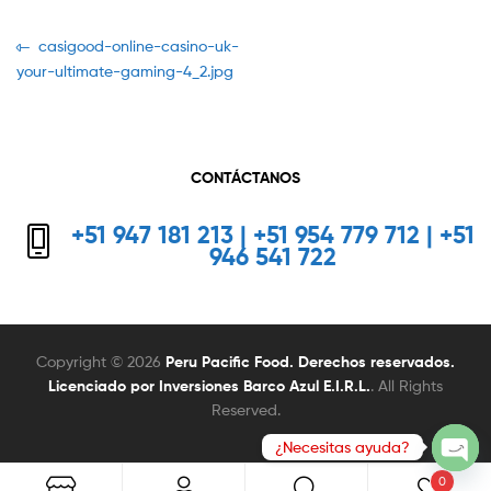
Navegación
Previous
casigood-online-casino-uk-
post:
your-ultimate-gaming-4_2.jpg
de
entradas
CONTÁCTANOS
+51 947 181 213 | +51 954 779 712 | +51
946 541 722
Copyright © 2026
Peru Pacific Food. Derechos reservados.
Licenciado por Inversiones Barco Azul E.I.R.L.
. All Rights
Reserved.
0