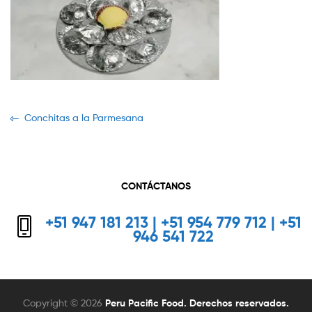
Navegación
Previous
Conchitas a la Parmesana
post:
de
entradas
CONTÁCTANOS
+51 947 181 213 | +51 954 779 712 | +51
946 541 722
Copyright © 2026
Peru Pacific Food. Derechos reservados.