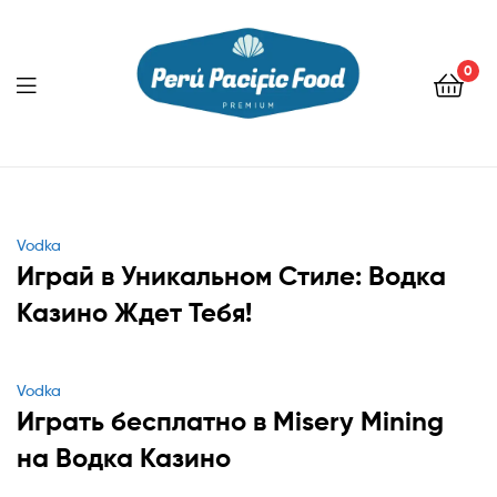
0
Menu
Categories
Vodka
Играй в Уникальном Стиле: Водка
Казино Ждет Тебя!
Categories
Vodka
Играть бесплатно в Misery Mining
на Водка Казино