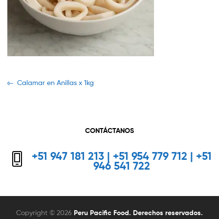
Navegación
Previous
Calamar en Anillas x 1kg
post:
de
entradas
CONTÁCTANOS
+51 947 181 213 | +51 954 779 712 | +51
946 541 722
Copyright © 2026
Peru Pacific Food. Derechos reservados.