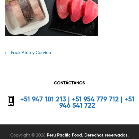
Navegación
Previous
Pack Atún y Corvina
post:
de
entradas
CONTÁCTANOS
+51 947 181 213 | +51 954 779 712 | +51
946 541 722
Copyright © 2026
Peru Pacific Food. Derechos reservados.