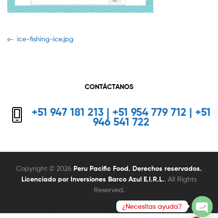
Navegación
Previous
ice-fishing-ice.jpg
post:
de
entradas
CONTÁCTANOS
+51 947 181 213 | +51 954 779 712 | +51
946 541 722
Copyright © 2026
Peru Pacific Food. Derechos reservados.
Licenciado por Inversiones Barco Azul E.I.R.L.
. All Rights
Reserved.