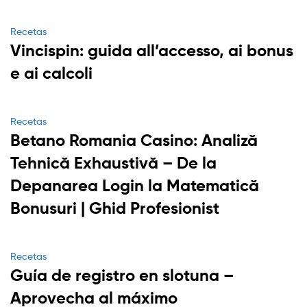
Categories
Recetas
Vincispin: guida all’accesso, ai bonus
e ai calcoli
Categories
Recetas
Betano Romania Casino: Analiză
Tehnică Exhaustivă – De la
Depanarea Login la Matematică
Bonusuri | Ghid Profesionist
Categories
Recetas
Guía de registro en slotuna –
Aprovecha al máximo