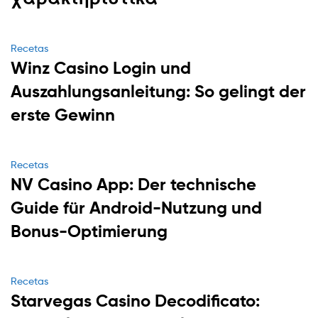
Categories
Recetas
Winz Casino Login und
Auszahlungsanleitung: So gelingt der
erste Gewinn
Categories
Recetas
NV Casino App: Der technische
Guide für Android-Nutzung und
Bonus-Optimierung
Categories
Recetas
Starvegas Casino Decodificato: