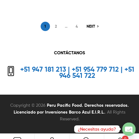
Paginación
1
2
…
4
NEXT
de
entradas
CONTÁCTANOS
+51 947 181 213 | +51 954 779 712 | +51
946 541 722
Copyright © 2026
Peru Pacific Food. Derechos reservados.
Licenciado por Inversiones Barco Azul E.I.R.L.
. All Rights
Reserved.
0