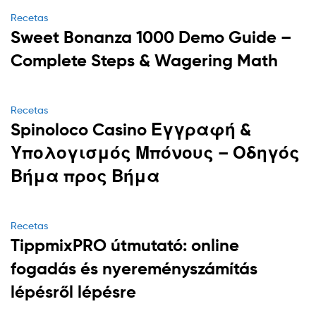
Categories
Recetas
Sweet Bonanza 1000 Demo Guide –
Complete Steps & Wagering Math
Categories
Recetas
Spinoloco Casino Εγγραφή &
Υπολογισμός Μπόνους – Οδηγός
Βήμα προς Βήμα
Categories
Recetas
TippmixPRO útmutató: online
fogadás és nyereményszámítás
lépésről lépésre