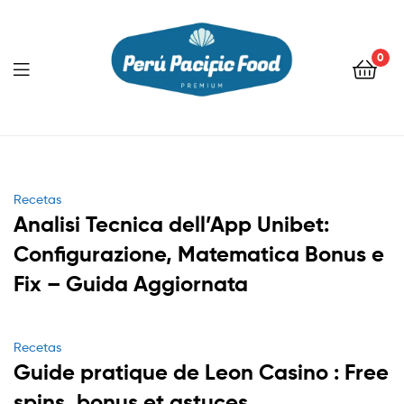
0
Menu
Categories
Recetas
Analisi Tecnica dell’App Unibet:
Configurazione, Matematica Bonus e
Fix – Guida Aggiornata
Categories
Recetas
Guide pratique de Leon Casino : Free
spins, bonus et astuces