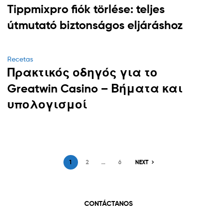
Tippmixpro fiók törlése: teljes
útmutató biztonságos eljáráshoz
Categories
Recetas
Πρακτικός οδηγός για το
Greatwin Casino – Βήματα και
υπολογισμοί
Paginación
1
2
…
6
NEXT
de
entradas
CONTÁCTANOS