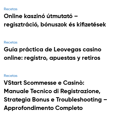
Categories
Recetas
Online kaszinó útmutató –
regisztráció, bónuszok és kifizetések
Categories
Recetas
Guía práctica de Leovegas casino
online: registro, apuestas y retiros
Categories
Recetas
VStart Scommesse e Casinò:
Manuale Tecnico di Registrazione,
Strategia Bonus e Troubleshooting –
Approfondimento Completo