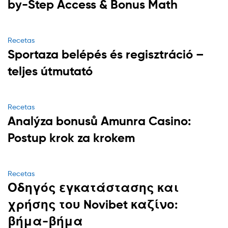
by-Step Access & Bonus Math
Categories
Recetas
Sportaza belépés és regisztráció –
teljes útmutató
Categories
Recetas
Analýza bonusů Amunra Casino:
Postup krok za krokem
Categories
Recetas
Οδηγός εγκατάστασης και
χρήσης του Novibet καζίνο:
βήμα-βήμα