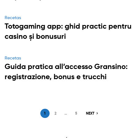
Categories
Recetas
Totogaming app: ghid practic pentru
casino și bonusuri
Categories
Recetas
Guida pratica all’accesso Gransino:
registrazione, bonus e trucchi
Paginación
1
2
…
5
NEXT
de
entradas