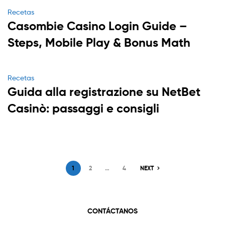
Categories
Recetas
Casombie Casino Login Guide –
Steps, Mobile Play & Bonus Math
Categories
Recetas
Guida alla registrazione su NetBet
Casinò: passaggi e consigli
Paginación
1
2
…
4
NEXT
de
entradas
CONTÁCTANOS