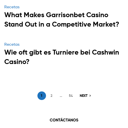
Categories
Recetas
What Makes Garrisonbet Casino
Stand Out in a Competitive Market?
Categories
Recetas
Wie oft gibt es Turniere bei Cashwin
Casino?
Paginación
1
2
…
54
NEXT
de
entradas
CONTÁCTANOS