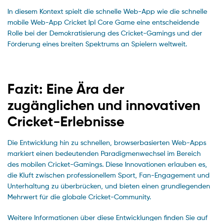
In diesem Kontext spielt die schnelle Web-App wie die schnelle
mobile Web-App Cricket Ipl Core Game eine entscheidende
Rolle bei der Demokratisierung des Cricket-Gamings und der
Förderung eines breiten Spektrums an Spielern weltweit.
Fazit: Eine Ära der
zugänglichen und innovativen
Cricket-Erlebnisse
Die Entwicklung hin zu schnellen, browserbasierten Web-Apps
markiert einen bedeutenden Paradigmenwechsel im Bereich
des mobilen Cricket-Gamings. Diese Innovationen erlauben es,
die Kluft zwischen professionellem Sport, Fan-Engagement und
Unterhaltung zu überbrücken, und bieten einen grundlegenden
Mehrwert für die globale Cricket-Community.
Weitere Informationen über diese Entwicklungen finden Sie auf