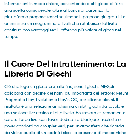
informazioni in modo chiaro, consentendo a chi gioca di fare
una scelta consapevole. Oltre al bonus di partenza, la
piattaforma propone tornei settimanali, propone giri gratuiti e
amministra un programma a livelli che retribuisce l’attività
continua con vantaggi reali, offrendo più valore al gioco nel
tempo.
Il Cuore Del Intrattenimento: La
Libreria Di Giochi
Ciò che lega un giocatore, alla fine, sono i giochi. AllySpin
collabora con decine dei nomi più importanti del settore: NetEnt,
Pragmatic Play, Evolution e Play’n GO, per citarne alcuni. Il
risultato è una selezione amplissima di slot, giochi da tavolo e
una sezione live casino di alto livello. Ho trovato estremamente
curata l’area live, con tavoli dedicati a blackjack, roulette e
poker condotti da croupier veri, per un’atmosfera che ricorda
da vicino quella di un casinò fisico. La presenza di meccaniche