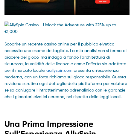
Scoprire un recente casino online per il pubblico elvetico
necessita uno esame dettagliato. La mia analisi non si ferma al
piacere del gioco, ma indaga a fondo l’architettura di
sicurezza, la validità delle licenze e come l’offerta sia adattata
per il mercato locale.
aallyspin.com
presenta un’esperienza
moderna, con un forte richiamo sul gioco responsabile. Questa
revisione scrutina ogni dettaglio della piattaforma per valutare
se sa coniugare l’intrattenimento adrenalinico con le garanzie
che i giocatori elvetici cercano, nel rispetto delle leggi locali.
Una Prima Impressione
Sull’Esperienza AllySpin