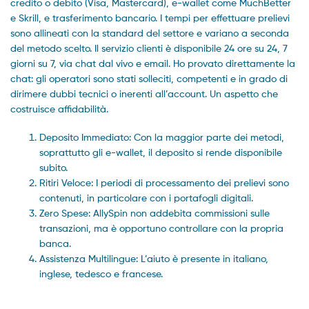
credito o debito (Visa, Mastercard), e-wallet come MuchBetter
e Skrill, e trasferimento bancario. I tempi per effettuare prelievi
sono allineati con la standard del settore e variano a seconda
del metodo scelto. Il servizio clienti è disponibile 24 ore su 24, 7
giorni su 7, via chat dal vivo e email. Ho provato direttamente la
chat: gli operatori sono stati solleciti, competenti e in grado di
dirimere dubbi tecnici o inerenti all’account. Un aspetto che
costruisce affidabilità.
Deposito Immediato: Con la maggior parte dei metodi,
soprattutto gli e-wallet, il deposito si rende disponibile
subito.
Ritiri Veloce: I periodi di processamento dei prelievi sono
contenuti, in particolare con i portafogli digitali.
Zero Spese: AllySpin non addebita commissioni sulle
transazioni, ma è opportuno controllare con la propria
banca.
Assistenza Multilingue: L’aiuto è presente in italiano,
inglese, tedesco e francese.