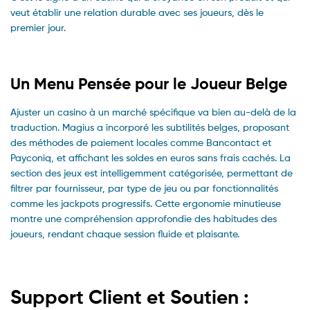
veut établir une relation durable avec ses joueurs, dès le
premier jour.
Un Menu Pensée pour le Joueur Belge
Ajuster un casino à un marché spécifique va bien au-delà de la
traduction. Magius a incorporé les subtilités belges, proposant
des méthodes de paiement locales comme Bancontact et
Payconiq, et affichant les soldes en euros sans frais cachés. La
section des jeux est intelligemment catégorisée, permettant de
filtrer par fournisseur, par type de jeu ou par fonctionnalités
comme les jackpots progressifs. Cette ergonomie minutieuse
montre une compréhension approfondie des habitudes des
joueurs, rendant chaque session fluide et plaisante.
Support Client et Soutien :