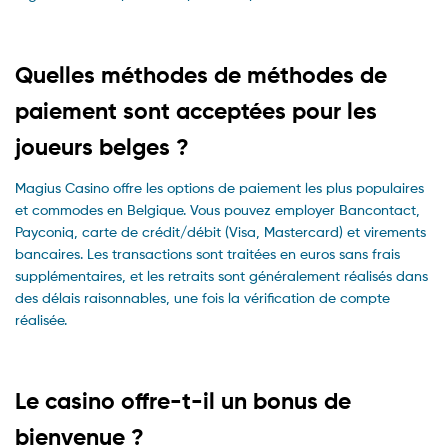
Quelles méthodes de méthodes de
paiement sont acceptées pour les
joueurs belges ?
Magius Casino offre les options de paiement les plus populaires
et commodes en Belgique. Vous pouvez employer Bancontact,
Payconiq, carte de crédit/débit (Visa, Mastercard) et virements
bancaires. Les transactions sont traitées en euros sans frais
supplémentaires, et les retraits sont généralement réalisés dans
des délais raisonnables, une fois la vérification de compte
réalisée.
Le casino offre-t-il un bonus de
bienvenue ?