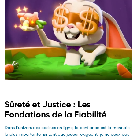
Sûreté et Justice : Les
Fondations de la Fiabilité
Dans l’univers des casinos en ligne, la confiance est la monnaie
la plus importante. En tant que joueur exigeant, je ne peux pas