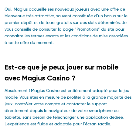
Oui, Magius accueille ses nouveaux joueurs avec une offre de
bienvenue très attractive, souvent constituée d’un bonus sur le
premier dépôt et de tours gratuits sur des slots déterminés. Je
vous conseille de consulter la page “Promotions” du site pour
connaître les termes exacts et les conditions de mise associées
à cette offre du moment.
Est-ce que je peux jouer sur mobile
avec Magius Casino ?
Absolument ! Magius Casino est entièrement adapté pour le jeu
mobile. Vous êtes en mesure de profiter à la grande majorité des
jeux, contrôler votre compte et contacter le support
directement depuis le navigateur de votre smartphone ou
tablette, sans besoin de télécharger une application dédiée.
L’expérience est fluide et adaptée pour l’écran tactile.