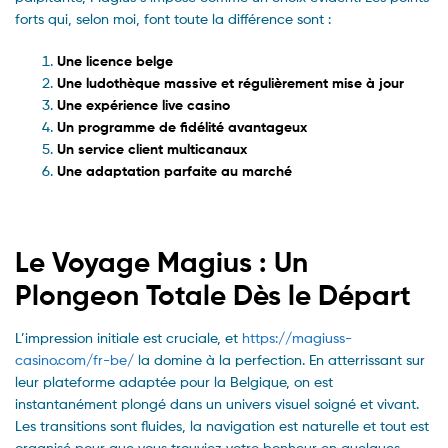
forts qui, selon moi, font toute la différence sont :
Une licence belge
Une ludothèque massive et régulièrement mise à jour
Une expérience live casino
Un programme de fidélité avantageux
Un service client multicanaux
Une adaptation parfaite au marché
Le Voyage Magius : Un
Plongeon Totale Dès le Départ
L’impression initiale est cruciale, et
https://magiuss-
casino.com/fr-be/
la domine à la perfection. En atterrissant sur
leur plateforme adaptée pour la Belgique, on est
instantanément plongé dans un univers visuel soigné et vivant.
Les transitions sont fluides, la navigation est naturelle et tout est
organisé pour que vous trouviez votre bonheur en quelques