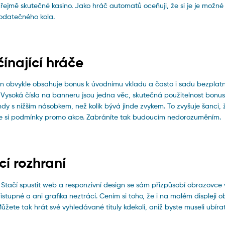
řejmě skutečné kasino. Jako hráč automatů oceňuji, že si je je možné 
dodatečného kola.
ínající hráče
en obvykle obsahuje bonus k úvodnímu vkladu a často i sadu bezplatn
Vysoká čísla na banneru jsou jedna věc, skutečná použitelnost bonu
dy s nižším násobkem, než kolik bývá jinde zvykem. To zvyšuje šanci, 
jte si podmínky promo akce. Zabráníte tak budoucím nedorozuměním.
í rozhraní
. Stačí spustit web a responzivní design se sám přizpůsobí obrazovce
stupné a ani grafika neztrácí. Cením si toho, že i na malém displeji o
te tak hrát své vyhledávané tituly kdekoli, aniž byste museli ubírat