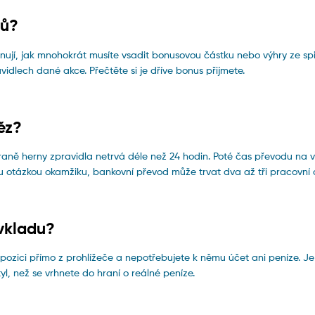
sů?
nují, jak mnohokrát musíte vsadit bonusovou částku nebo výhry ze spi
idlech dané akce. Přečtěte si je dříve bonus přijmete.
ěz?
raně herny zpravidla netrvá déle než 24 hodin. Poté čas převodu na 
ou otázkou okamžiku, bankovní převod může trvat dva až tři pracovní 
vkladu?
spozici přímo z prohlížeče a nepotřebujete k němu účet ani peníze. Je 
yl, než se vrhnete do hraní o reálné peníze.