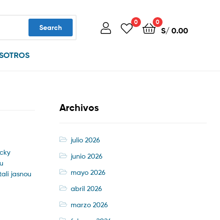
0
0
Search
S/
0.00
SOTROS
Archivos
julio 2026
icky
junio 2026
lu
mayo 2026
ali jasnou
abril 2026
marzo 2026