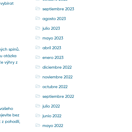
vybírat
septiembre 2023
agosto 2023
julio 2023
mayo 2023
abril 2023
ých spinů.
su otázka
enero 2023
že výhry z
diciembre 2022
noviembre 2022
octubre 2022
septiembre 2022
julio 2022
 vašeho
bjevíte bez
junio 2022
 z pohodlí,
mayo 2022