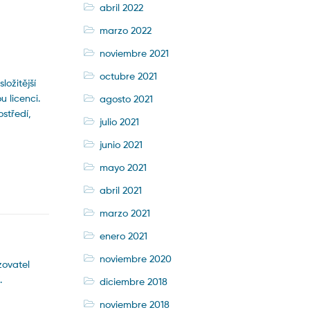
abril 2022
marzo 2022
noviembre 2021
octubre 2021
ložitější
 licenci.
agosto 2021
ostředí,
julio 2021
junio 2021
mayo 2021
abril 2021
marzo 2021
enero 2021
noviembre 2020
zovatel
.
diciembre 2018
noviembre 2018