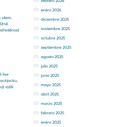
febrero 2026
enero 2026
a všem.
diciembre 2025
běžně
noviembre 2025
ustředěnost
octubre 2025
septiembre 2025
agosto 2025
julio 2025
 live
junio 2025
lackjacku,
mayo 2025
jí vyšší
abril 2025
marzo 2025
febrero 2025
enero 2025