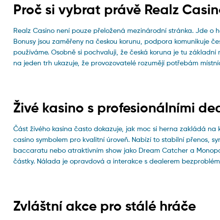
Proč si vybrat právě Realz Casi
Realz Casino není pouze přeložená mezinárodní stránka. Jde o he
Bonusy jsou zaměřeny na českou korunu, podpora komunikuje čes
používáme. Osobně si pochvaluji, že česká koruna je tu základní 
na jeden trh ukazuje, že provozovatelé rozumějí potřebám místní
Živé kasino s profesionálními de
Část živého kasina často dokazuje, jak moc si herna zakládá na kv
casino symbolem pro kvalitní úroveň. Nabízí to stabilní přenos, s
baccaratu nebo atraktivním show jako Dream Catcher a Monopoly Li
částky. Nálada je opravdová a interakce s dealerem bezproblémo
Zvláštní akce pro stálé hráče