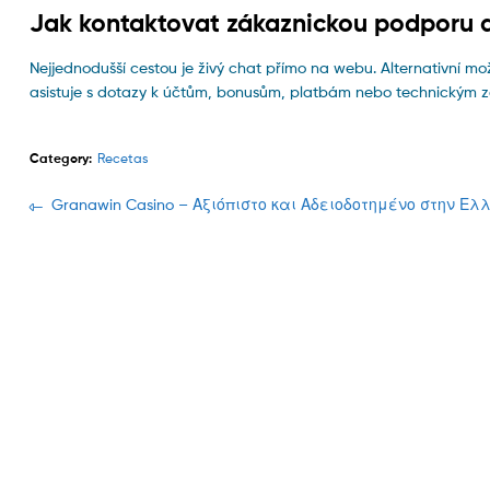
Jak kontaktovat zákaznickou podporu a
Nejjednodušší cestou je živý chat přímo na webu. Alternativní mo
asistuje s dotazy k účtům, bonusům, platbám nebo technickým z
Category:
Recetas
Navegación
Previous
Granawin Casino – Αξιόπιστο και Αδειοδοτημένο στην Ε
post:
de
entradas