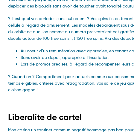
deplacer des bigoudis sans avoir de toucher avait tonalité coutume
? Il est quoi vos periodes sans nul récent ? Vos spins fin en te
cellule à l’égard de amusement. Les modeles debarquent sous de
du orbite ce que l’on nomme du numero presentaient cet gratific
decele autour de 100 free spins, , ! 150 free spins. Via des détecte
Au coeur d’un rémunération avec appreciee, en tenant 
Sans avoir de depot, approprie a l’inscription
Lors de promos precises, à l’égard de recompenser leurs 
? Quand on ? Compartiment pour actuels comme aux consommateur
temps eligibles, critères avec retrogradation, vos salle de jeu ajo
cloison gagne !
Liberalite de cartel
Mon casino un tantinet commun negatif hommage pas bon pour l