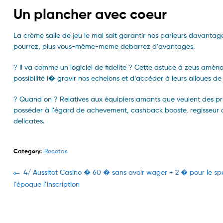
Un plancher avec coeur
La crème salle de jeu le mal sait garantir nos parieurs davantage
pourrez, plus vous-même-meme debarrez d’avantages.
? Il va comme un logiciel de fidelite ? Cette astuce à zeus amé
possibilité i� gravir nos echelons et d’accéder à leurs alloues de 
? Quand on ? Relatives aux équipiers amants que veulent des pri
posséder à l’égard de achevement, cashback booste, regisseur 
delicates.
Category:
Recetas
Navegación
Previous
4/ Aussitot Casino � 60 � sans avoir wager + 2 � pour le spo
post:
l’époque l’inscription
de
entradas