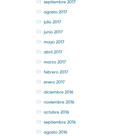
septiembre 2017
agosto 2017
julio 2017
junio 2017
mayo 2017
abril 2017
marzo 2017
febrero 2017
enero 2017
diciembre 2016
noviembre 2016
octubre 2016
septiembre 2016
agosto 2016