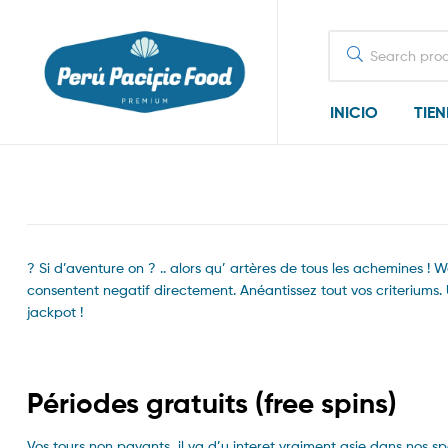
Search
for:
INICIO
TIE
? Si d’aventure on ? .. alors qu’ artères de tous les achemines
consentent negatif directement. Anéantissez tout vos criteriums. 
jackpot !
Périodes gratuits (free spins)
Vos tours non payants, il va d’u interet vraiment asie dans nos