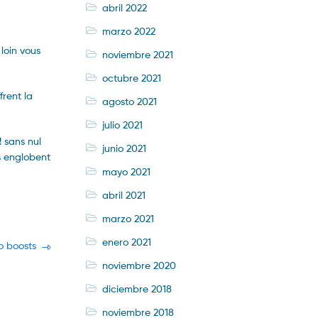
abril 2022
marzo 2022
loin vous
noviembre 2021
octubre 2021
rent la
agosto 2021
julio 2021
 sans nul
junio 2021
s englobent
mayo 2021
abril 2021
marzo 2021
enero 2021
o boosts
noviembre 2020
diciembre 2018
noviembre 2018