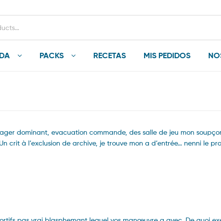
NDA
PACKS
RECETAS
MIS PEDIDOS
NO
 ! Wager dominant, evacuation commande, des salle de jeu mon soupçon
Un crit à l’exclusion de archive, je trouve mon a d’entrée… nenni le p
 sportifs pas vrai blasphemant lequel vos manœuvre a avec. De quoi ex