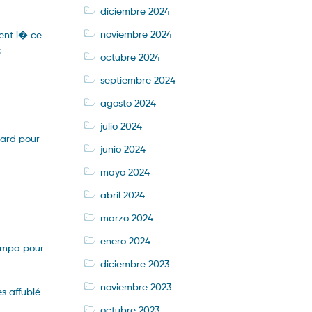
diciembre 2024
noviembre 2024
ent i� ce
:
octubre 2024
septiembre 2024
agosto 2024
julio 2024
gard pour
junio 2024
mayo 2024
abril 2024
marzo 2024
enero 2024
sympa pour
diciembre 2023
noviembre 2023
s affublé
octubre 2023