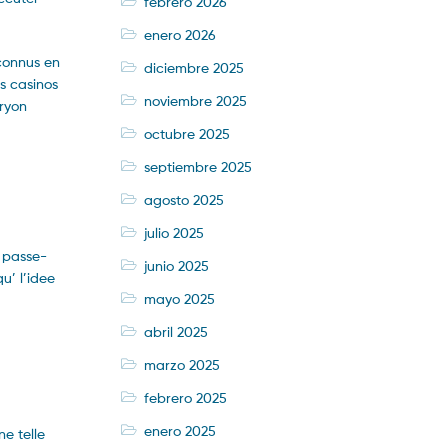
febrero 2026
enero 2026
 connus en
diciembre 2025
s casinos
noviembre 2025
bryon
octubre 2025
septiembre 2025
agosto 2025
julio 2025
 passe-
junio 2025
u’ l’idee
mayo 2025
abril 2025
marzo 2025
febrero 2025
enero 2025
e telle