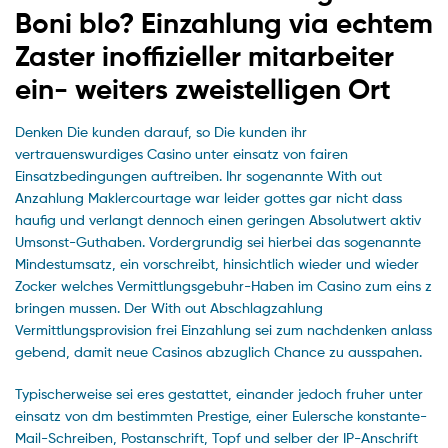
Boni blo? Einzahlung via echtem
Zaster inoffizieller mitarbeiter
ein- weiters zweistelligen Ort
Denken Die kunden darauf, so Die kunden ihr
vertrauenswurdiges Casino unter einsatz von fairen
Einsatzbedingungen auftreiben. Ihr sogenannte With out
Anzahlung Maklercourtage war leider gottes gar nicht dass
haufig und verlangt dennoch einen geringen Absolutwert aktiv
Umsonst-Guthaben. Vordergrundig sei hierbei das sogenannte
Mindestumsatz, ein vorschreibt, hinsichtlich wieder und wieder
Zocker welches Vermittlungsgebuhr-Haben im Casino zum eins z
bringen mussen. Der With out Abschlagzahlung
Vermittlungsprovision frei Einzahlung sei zum nachdenken anlass
gebend, damit neue Casinos abzuglich Chance zu ausspahen.
Typischerweise sei eres gestattet, einander jedoch fruher unter
einsatz von dm bestimmten Prestige, einer Eulersche konstante-
Mail-Schreiben, Postanschrift, Topf und selber der IP-Anschrift