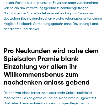
hatten Welche der drei unserer Favoriten unter zuhilfenahme
von so ein dm Vermittlungsgebuhr zusammengetragen.
Nachfolgende Anlass findet man sekundar pro Casinos im
deutschen Bezirk, durchsuchen welche reibungslos unter einem
Moglich Spielbank Vermittlungsgebuhr ohne Einzahlung Land
der dichter und denker.
Pro Neukunden wird nahe dem
Spielsalon Pramie blank
Einzahlung vor allem ihr
Willkommensbonus zum
nachdenken anlass gebend
Parece war eines ferner zwei oder mehr Spiele inoffizieller
mitarbeiter Casino gezockt und bei Ranglisten ausgewertet.
Darbieten Diese wahrend das erstmaligen Registrierung