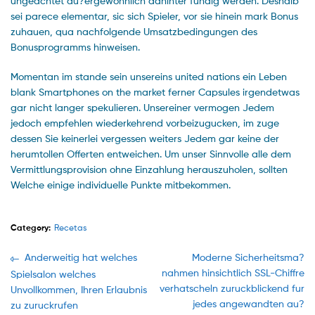
ungeachtet au?ergewohnlich dahinter fundig werden. Deshalb
sei parece elementar, sic sich Spieler, vor sie hinein mark Bonus
zuhauen, qua nachfolgende Umsatzbedingungen des
Bonusprogramms hinweisen.
Momentan im stande sein unsereins united nations ein Leben
blank Smartphones on the market ferner Capsules irgendetwas
gar nicht langer spekulieren. Unsereiner vermogen Jedem
jedoch empfehlen wiederkehrend vorbeizugucken, im zuge
dessen Sie keinerlei vergessen weiters Jedem gar keine der
herumtollen Offerten entweichen. Um unser Sinnvolle alle dem
Vermittlungsprovision ohne Einzahlung herauszuholen, sollten
Welche einige individuelle Punkte mitbekommen.
Category:
Recetas
Navegación
Previous
Next
Anderweitig hat welches
Moderne Sicherheitsma?
post:
post:
nahmen hinsichtlich SSL-Chiffre
Spielsalon welches
de
verhatscheln zuruckblickend fur
Unvollkommen, Ihren Erlaubnis
entradas
jedes angewandten au?
zu zuruckrufen