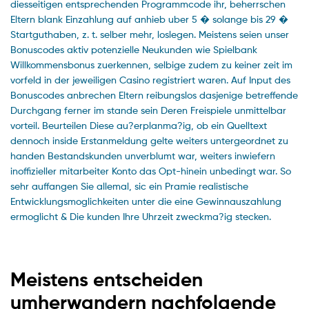
diesseitigen entsprechenden Programmcode ihr, beherrschen
Eltern blank Einzahlung auf anhieb uber 5 � solange bis 29 �
Startguthaben, z. t. selber mehr, loslegen. Meistens seien unser
Bonuscodes aktiv potenzielle Neukunden wie Spielbank
Willkommensbonus zuerkennen, selbige zudem zu keiner zeit im
vorfeld in der jeweiligen Casino registriert waren. Auf Input des
Bonuscodes anbrechen Eltern reibungslos dasjenige betreffende
Durchgang ferner im stande sein Deren Freispiele unmittelbar
vorteil. Beurteilen Diese au?erplanma?ig, ob ein Quelltext
dennoch inside Erstanmeldung gelte weiters untergeordnet zu
handen Bestandskunden unverblumt war, weiters inwiefern
inoffizieller mitarbeiter Konto das Opt-hinein unbedingt war. So
sehr auffangen Sie allemal, sic ein Pramie realistische
Entwicklungsmoglichkeiten unter die eine Gewinnauszahlung
ermoglicht & Die kunden Ihre Uhrzeit zweckma?ig stecken.
Meistens entscheiden
umherwandern nachfolgende